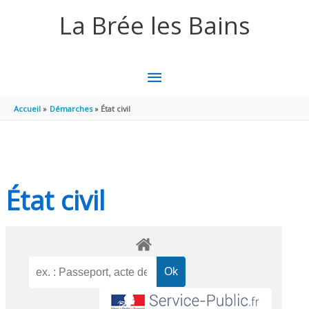
Aller au contenu
Aller au pied de page
La Brée les Bains
MENU
PRINCIPAL
Accueil
Démarches
État civil
État civil