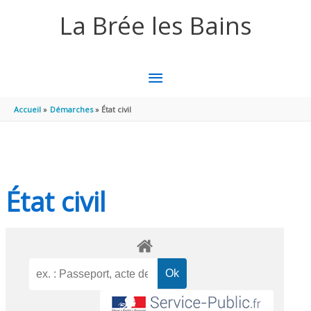
Aller au contenu
Aller au pied de page
La Brée les Bains
MENU
PRINCIPAL
Accueil
Démarches
État civil
État civil