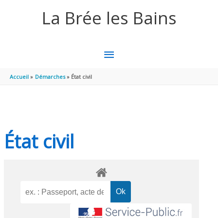
Aller au contenu
Aller au pied de page
La Brée les Bains
MENU
PRINCIPAL
Accueil
Démarches
État civil
État civil