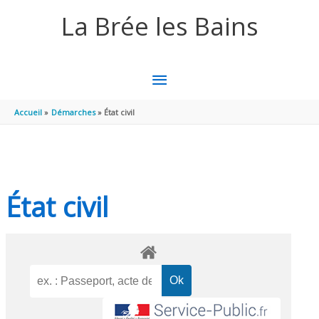
Aller au contenu
Aller au pied de page
La Brée les Bains
MENU
PRINCIPAL
Accueil
Démarches
État civil
État civil