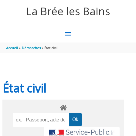
Aller au contenu
Aller au pied de page
La Brée les Bains
MENU
PRINCIPAL
Accueil
Démarches
État civil
État civil