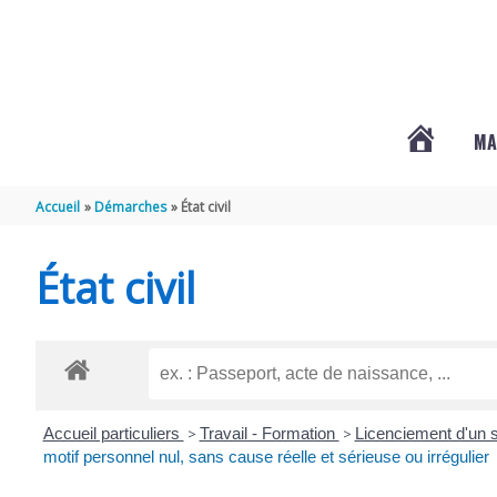
Aller au contenu
Aller au pied de page
MA
#3578
Accueil
Démarches
État civil
(PAS
État civil
DE
TITRE)
Accueil particuliers
>
Travail - Formation
>
Licenciement d'un s
motif personnel nul, sans cause réelle et sérieuse ou irrégulier