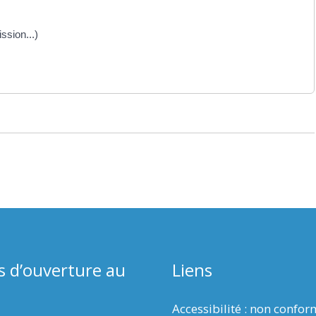
ssion...)
s d’ouverture au
Liens
Accessibilité : non confo