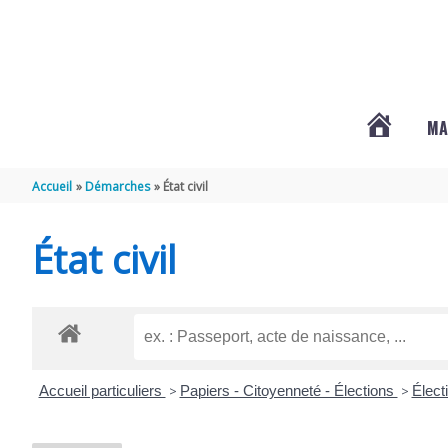
Aller au contenu
Aller au pied de page
MA
#3578
Accueil
Démarches
État civil
(PAS
État civil
DE
TITRE)
Accueil particuliers
>
Papiers - Citoyenneté - Élections
>
Élect