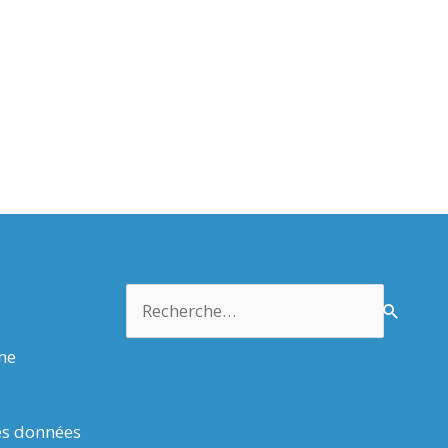
Rechercher :
rme
es données