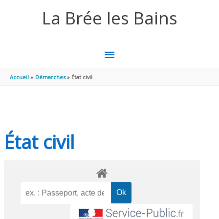
Aller au contenu
Aller au pied de page
La Brée les Bains
MENU
PRINCIPAL
Accueil
Démarches
État civil
État civil