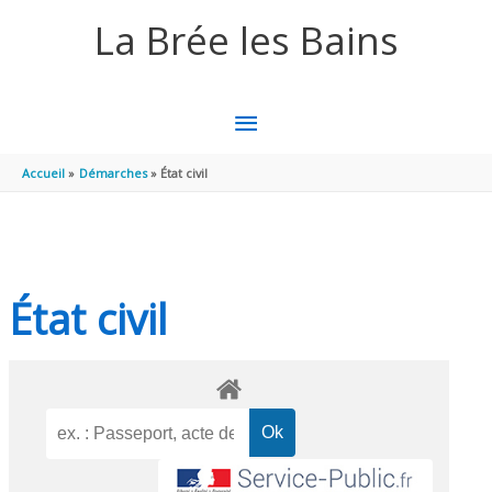
Aller au contenu
Aller au pied de page
La Brée les Bains
MENU
PRINCIPAL
Accueil
Démarches
État civil
État civil