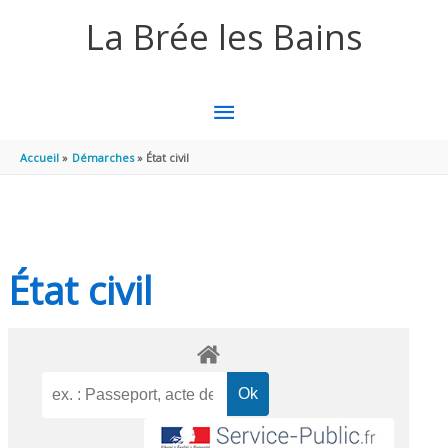
Aller au contenu
Aller au pied de page
La Brée les Bains
MENU
PRINCIPAL
Accueil
Démarches
État civil
État civil