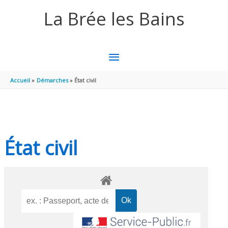
Aller au contenu
Aller au pied de page
La Brée les Bains
MENU
PRINCIPAL
Accueil
Démarches
État civil
État civil