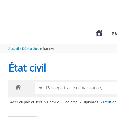
Aller au contenu
Aller au pied de page
MA
#3578
Accueil
Démarches
État civil
(PAS
État civil
DE
TITRE)
Accueil particuliers
>
Famille - Scolarité
>
Diplômes
>
Peut-on