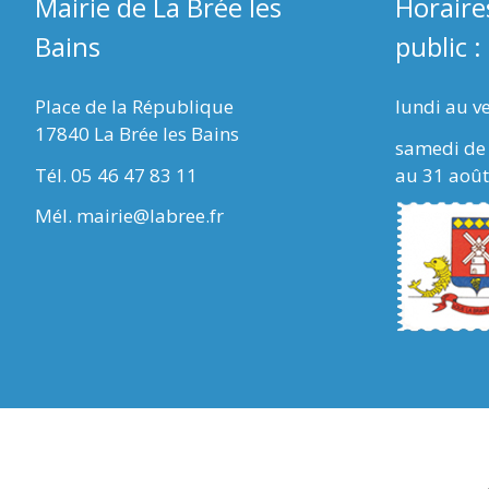
Mairie de La Brée les
Horaire
Bains
public :
Place de la République
lundi au v
17840 La Brée les Bains
samedi de 
Tél. 05 46 47 83 11
au 31 août
Mél. mairie@labree.fr