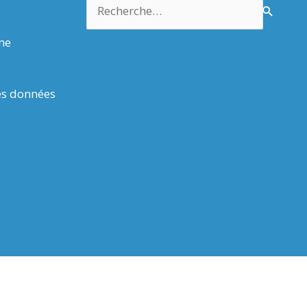
Rechercher :
rme
es données