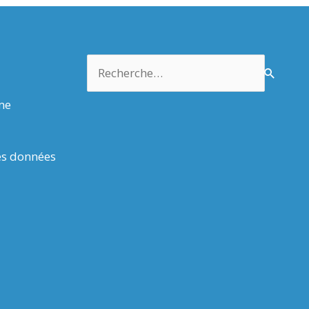
Rechercher :
rme
es données