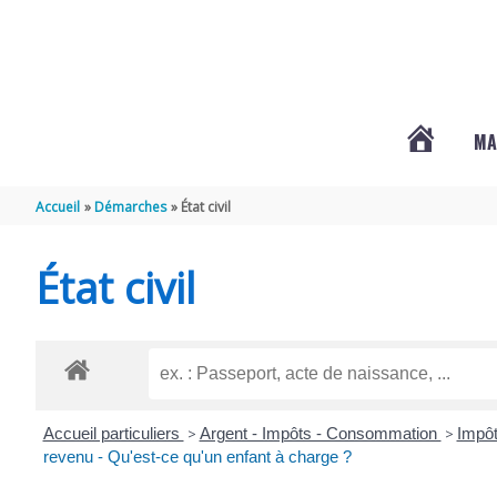
Aller au contenu
Aller au pied de page
MA
#3578
Accueil
Démarches
État civil
(PAS
État civil
DE
TITRE)
Accueil particuliers
>
Argent - Impôts - Consommation
>
Impôt
revenu - Qu'est-ce qu'un enfant à charge ?