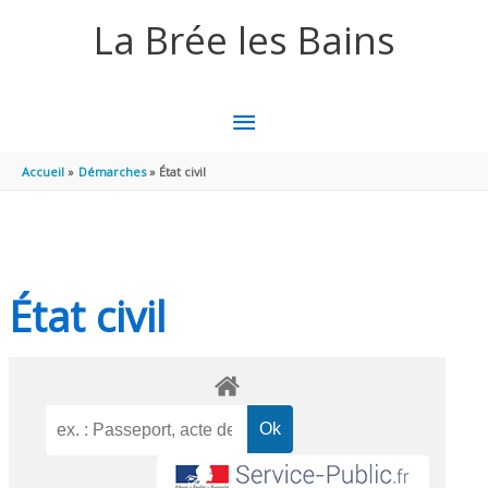
Aller au contenu
Aller au pied de page
La Brée les Bains
MENU
PRINCIPAL
Accueil
Démarches
État civil
État civil