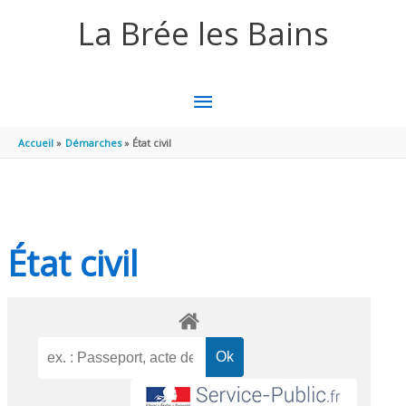
Aller au contenu
Aller au pied de page
La Brée les Bains
MENU
PRINCIPAL
Accueil
Démarches
État civil
État civil