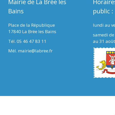
Mairie de La Brée les
Horaire
Bains
public :
Place de la République
lundi au v
17840 La Brée les Bains
samedi de 
Tél. 05 46 47 83 11
au 31 août
Mél. mairie@labree.fr