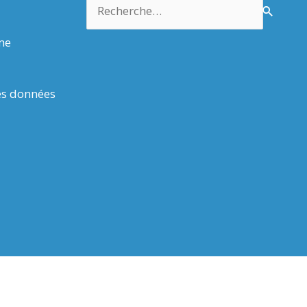
Rechercher :
rme
es données