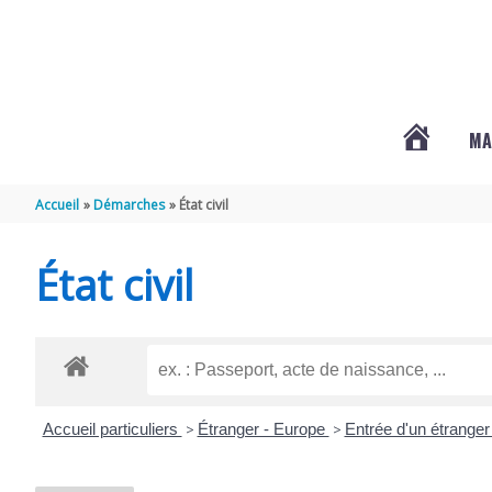
Aller au contenu
Aller au pied de page
MA
#3578
Accueil
Démarches
État civil
(PAS
État civil
DE
TITRE)
Accueil particuliers
>
Étranger - Europe
>
Entrée d'un étrange