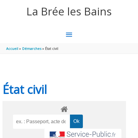
Aller au contenu
Aller au pied de page
La Brée les Bains
MENU
PRINCIPAL
Accueil
Démarches
État civil
État civil