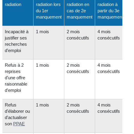
radiation
radiation lors
radiation en
radiation à
du 1
er
cas de 2
e
partir du 3
e
manquement
manquement
manquement
Incapacité à
1 mois
2 mois
4 mois
justifier ses
consécutifs
consécutifs
recherches
d'emploi
Refus à 2
1 mois
2 mois
4 mois
reprises
consécutifs
consécutifs
d'une offre
raisonnable
d'emploi
Refus
1 mois
2 mois
4 mois
d'élaborer ou
consécutifs
consécutifs
d'actualiser
son
PPAE