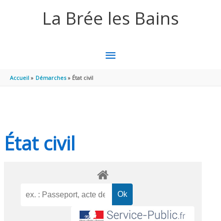
Aller au contenu
Aller au pied de page
La Brée les Bains
MENU
PRINCIPAL
Accueil
Démarches
État civil
État civil