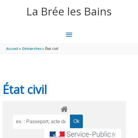
Aller au contenu
Aller au pied de page
La Brée les Bains
MENU
PRINCIPAL
Accueil
Démarches
État civil
État civil