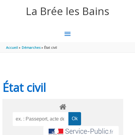
Aller au contenu
Aller au pied de page
La Brée les Bains
MENU
PRINCIPAL
Accueil
Démarches
État civil
État civil