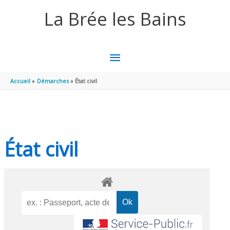
Aller au contenu
Aller au pied de page
La Brée les Bains
MENU
PRINCIPAL
Accueil
Démarches
État civil
État civil