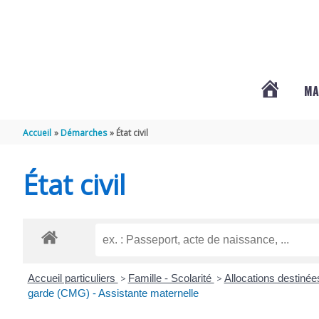
Aller au contenu
Aller au pied de page
MA
#3578
Accueil
Démarches
État civil
(PAS
État civil
DE
TITRE)
Accueil particuliers
>
Famille - Scolarité
>
Allocations destinée
garde (CMG) - Assistante maternelle