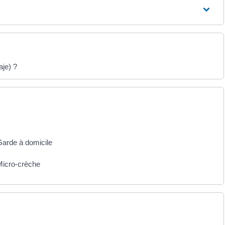
aje) ?
arde à domicile
Micro-crèche