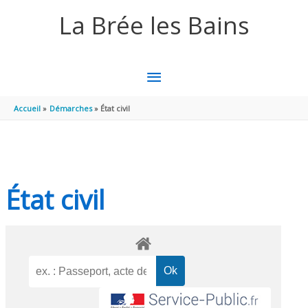
Aller au contenu
Aller au pied de page
La Brée les Bains
MENU
PRINCIPAL
Accueil
Démarches
État civil
État civil