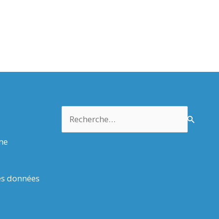
Rechercher :
rme
es données