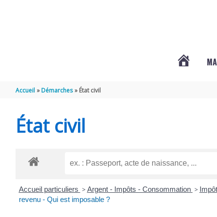
Aller au contenu
Aller au pied de page
MA
#3578
Accueil
Démarches
État civil
(PAS
État civil
DE
TITRE)
Accueil particuliers
>
Argent - Impôts - Consommation
>
Impôt
revenu - Qui est imposable ?