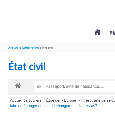
Aller au contenu
Aller au pied de page
MA
#3578
Accueil
Démarches
État civil
(PAS
État civil
DE
TITRE)
Accueil particuliers
>
Étranger - Europe
>
Titres, carte de séj
faire un étranger en cas de changement d'adresse ?