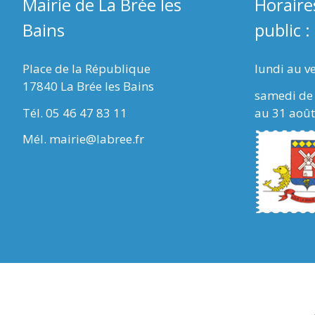
Mairie de La Brée les
Horaire
Bains
public :
Place de la République
lundi au v
17840 La Brée les Bains
samedi de 
Tél. 05 46 47 83 11
au 31 août
Mél. mairie@labree.fr