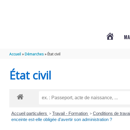
Aller au contenu
Aller au pied de page
MA
#3578
Accueil
Démarches
État civil
(PAS
État civil
DE
TITRE)
Accueil particuliers
>
Travail - Formation
>
Conditions de travai
enceinte est-elle obligée d'avertir son administration ?