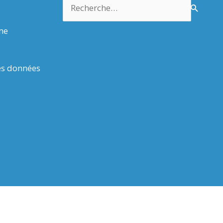
Rechercher :
rme
es données