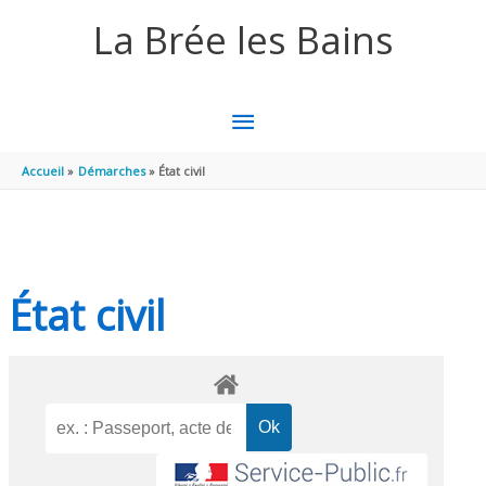
Aller au contenu
Aller au pied de page
La Brée les Bains
MENU
PRINCIPAL
Accueil
Démarches
État civil
État civil