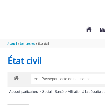
Aller au contenu
Aller au pied de page
MA
#3578
Accueil
Démarches
État civil
(PAS
État civil
DE
TITRE)
Accueil particuliers
>
Social - Santé
>
Affiliation à la sécurité