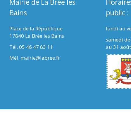
Mairie de La Brée les
Horaire
Bains
public :
Place de la République
lundi au v
17840 La Brée les Bains
samedi de 
Tél. 05 46 47 83 11
au 31 août
Mél. mairie@labree.fr