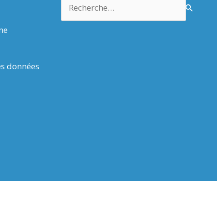
Rechercher :
rme
es données