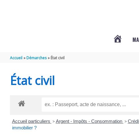
Aller au contenu
Aller au pied de page
MA
#3578
Accueil
Démarches
État civil
(PAS
État civil
DE
TITRE)
Accueil particuliers
>
Argent - Impôts - Consommation
>
Crédi
immobilier ?