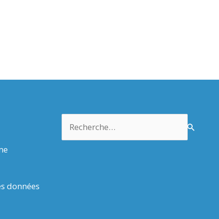
Rechercher :
rme
es données