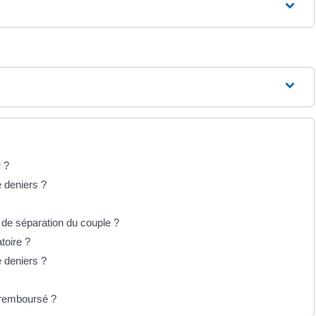
r ?
e deniers ?
 de séparation du couple ?
toire ?
e deniers ?
t remboursé ?