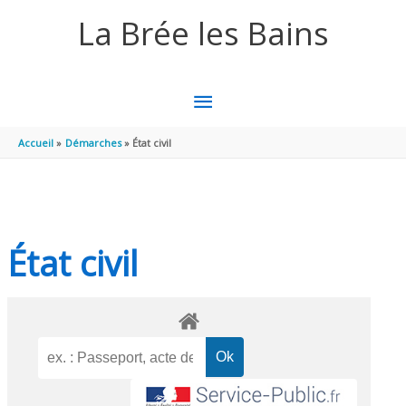
Aller au contenu
Aller au pied de page
La Brée les Bains
MENU
PRINCIPAL
Accueil
Démarches
État civil
État civil