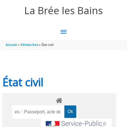
Aller au contenu
Aller au pied de page
La Brée les Bains
MENU
PRINCIPAL
Accueil
Démarches
État civil
État civil