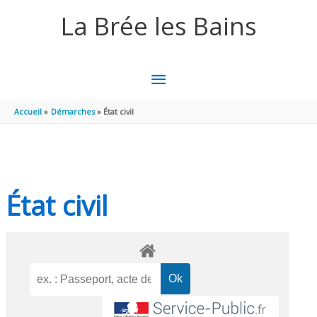
Aller au contenu
Aller au pied de page
La Brée les Bains
MENU
PRINCIPAL
Accueil
Démarches
État civil
État civil