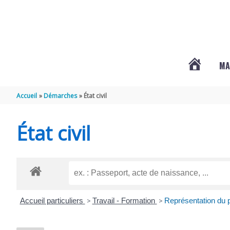
Aller au contenu
Aller au pied de page
MA
#3578
Accueil
Démarches
État civil
(PAS
État civil
DE
TITRE)
Accueil particuliers
>
Travail - Formation
>
Représentation du p