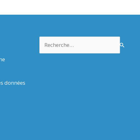
Rechercher :
rme
es données