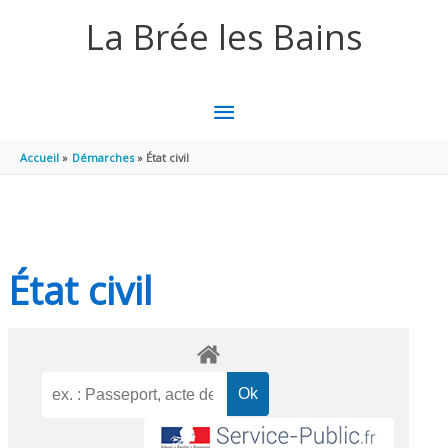
Aller au contenu
Aller au pied de page
La Brée les Bains
MENU
PRINCIPAL
Accueil
Démarches
État civil
État civil