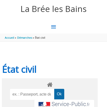
Aller au contenu
Aller au pied de page
La Brée les Bains
MENU
PRINCIPAL
Accueil
Démarches
État civil
État civil