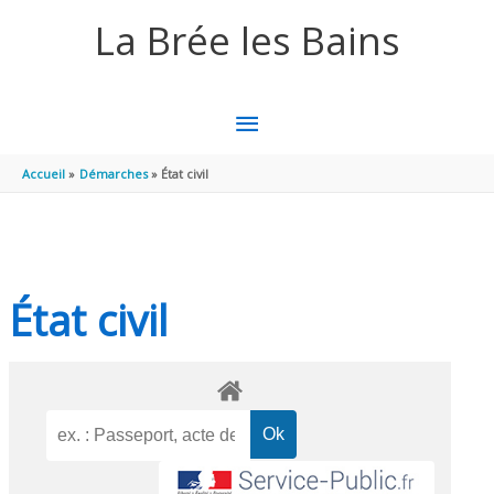
Aller au contenu
Aller au pied de page
La Brée les Bains
MENU
PRINCIPAL
Accueil
Démarches
État civil
État civil