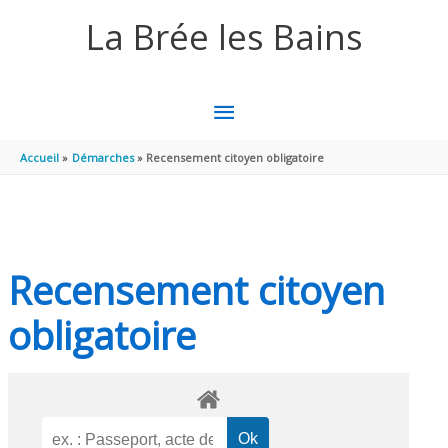
Aller au contenu
Aller au pied de page
La Brée les Bains
MENU
PRINCIPAL
Accueil
Démarches
Recensement citoyen obligatoire
Recensement citoyen
obligatoire