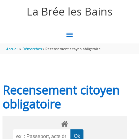
Aller au contenu
Aller au pied de page
La Brée les Bains
MENU
PRINCIPAL
Accueil
Démarches
Recensement citoyen obligatoire
Recensement citoyen
obligatoire