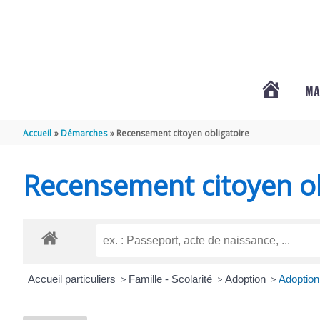
Aller au contenu
Aller au pied de page
MA
#3578
Accueil
Démarches
Recensement citoyen obligatoire
(PAS
Recensement citoyen ob
DE
TITRE)
Accueil particuliers
>
Famille - Scolarité
>
Adoption
>
Adoption