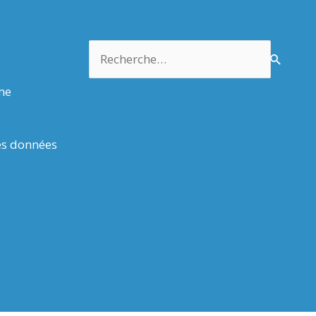
Rechercher :
rme
es données