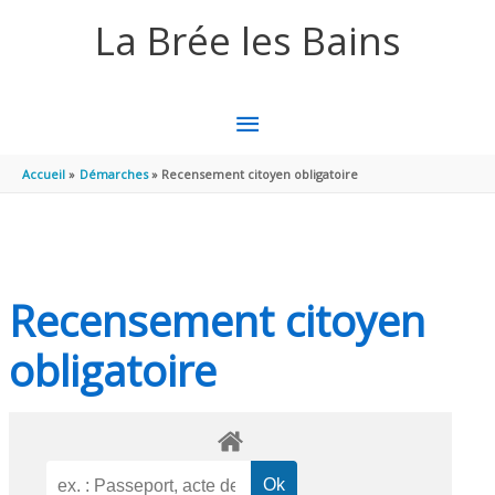
Aller au contenu
Aller au pied de page
La Brée les Bains
MENU
PRINCIPAL
Accueil
Démarches
Recensement citoyen obligatoire
Recensement citoyen
obligatoire