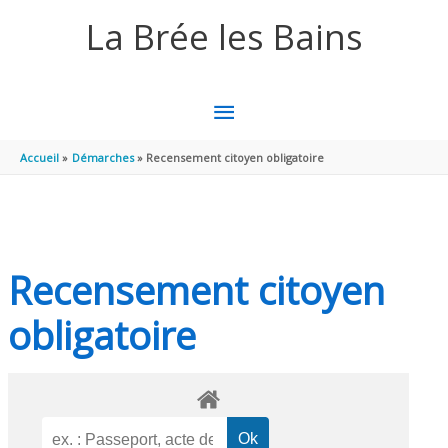
Aller au contenu
Aller au pied de page
La Brée les Bains
MENU
PRINCIPAL
Accueil
Démarches
Recensement citoyen obligatoire
Recensement citoyen
obligatoire