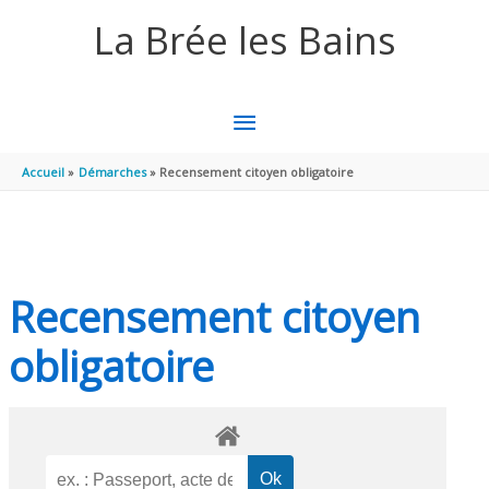
Aller au contenu
Aller au pied de page
La Brée les Bains
MENU
PRINCIPAL
Accueil
Démarches
Recensement citoyen obligatoire
Recensement citoyen
obligatoire