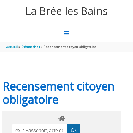
Aller au contenu
Aller au pied de page
La Brée les Bains
MENU
PRINCIPAL
Accueil
Démarches
Recensement citoyen obligatoire
Recensement citoyen
obligatoire