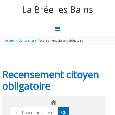
Aller au contenu
Aller au pied de page
La Brée les Bains
MENU
PRINCIPAL
Accueil
Démarches
Recensement citoyen obligatoire
Recensement citoyen
obligatoire