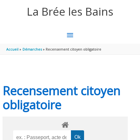
Aller au contenu
Aller au pied de page
La Brée les Bains
MENU
PRINCIPAL
Accueil
Démarches
Recensement citoyen obligatoire
Recensement citoyen
obligatoire