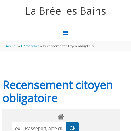
Aller au contenu
Aller au pied de page
La Brée les Bains
MENU
PRINCIPAL
Accueil
Démarches
Recensement citoyen obligatoire
Recensement citoyen
obligatoire