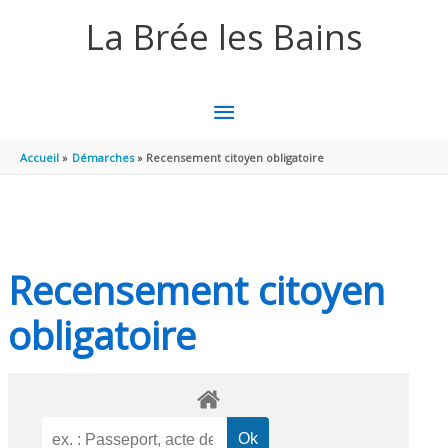
Aller au contenu
Aller au pied de page
La Brée les Bains
MENU
PRINCIPAL
Accueil
Démarches
Recensement citoyen obligatoire
Recensement citoyen
obligatoire