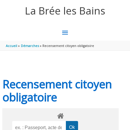
Aller au contenu
Aller au pied de page
La Brée les Bains
MENU
PRINCIPAL
Accueil
Démarches
Recensement citoyen obligatoire
Recensement citoyen
obligatoire