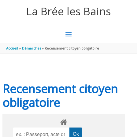
Aller au contenu
Aller au pied de page
La Brée les Bains
MENU
PRINCIPAL
Accueil
Démarches
Recensement citoyen obligatoire
Recensement citoyen
obligatoire