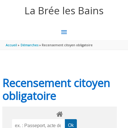
Aller au contenu
Aller au pied de page
La Brée les Bains
MENU
PRINCIPAL
Accueil
Démarches
Recensement citoyen obligatoire
Recensement citoyen
obligatoire